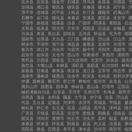
吉水县
吉安县
瑞金市
石城县
寻乌县
会昌县
兴国县
澎湖县
湖口县
都昌县
德安县
永修县
修水县
武宁县
漳平市
连城县
武平县
上杭县
长汀县
建瓯市
武夷山市
石狮市
金门县
德化县
永春县
安溪县
惠安县
永安市
宁国市
旌德县
绩溪县
泾县
广德市
郎溪县
青阳县
石
太和县
临泉县
明光市
天长市
凤阳县
定远县
全椒县
当涂县
寿县
凤台县
固镇县
五河县
怀远县
无为市
南
温岭市
仙居县
天台县
三门县
嵊泗县
岱山县
江山市
桐乡市
平湖市
海宁县
海盐县
嘉善县
龙港市
乐清市
泰兴市
靖江市
兴化市
句容市
扬中市
丹阳市
高邮市
启东市
如东县
太仓市
昆山市
张家港市
常熟市
溧阳市
青冈县
兰西县
望奎县
五大连池市
北安市
孙吴县
逊克
南岔县
大箐山县
丰林县
汤旺县
嘉荫县
杜尔伯特
林甸
富裕县
甘南县
泰来县
依安县
龙江县
五常市
尚志市
洮南市
通榆县
镇赉县
扶余市
乾安县
长岭县
前郭尔罗
伊通
梨树县
磐石市
舒兰市
桦甸市
蛟河市
永吉县
公
调兵山市
昌图县
西丰县
铁岭县
盘山县
灯塔市
辽阳县
岫岩满族自治县
台安县
庄河市
瓦房店市
长海县
新民市
汾西县
蒲县
永和县
隰县
大宁县
乡宁县
吉县
浮山县
代县
五台县
定襄县
河津市
永济市
芮城县
平陆县
夏
榆社县
怀仁市
右玉县
应县
山阴县
高平县
泽州县
陵
广灵县
天镇县
阳高县
古交市
娄烦县
阳曲县
清徐县
固安县
河间市
黄骅市
任丘市
泊头市
孟村
献县
吴桥
涿鹿县
怀来县
怀安县
阳泉县
蔚县
尚义县
沽源县
康
高阳县
唐县
定西县
阜平县
涞水县
沙河市
南宫市
临