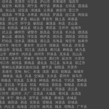
信丰县
贵溪市
分宜县
庐山市
共青城市
瑞昌市
福安市
柘荣县
周宁县
寿宁县
屏南县
古田县
霞浦县
县
东山县
诏安县
漳浦县
云霄县
南安市
晋江市
福清县
平潭县
永寿县
闽清县
罗源县
连江县
闽侯县
泗县
灵璧县
萧县
砀山县
界首市
颍上县
阜南县
湖县
潜山市
怀宁县
枞阳县
遂溪县
和县
含山县
和县
松阳县
遂昌县
缙云县
青田县
玉环市
临海市
武义县
嵊州市
诸暨市
新昌县
安吉县
长兴县
德清县
象山县
建德县
淳安县
桐庐县
泗洪县
泗阳县
沭阳县
盱眙县
涟水县
灌南县
灌云县
东海县
海安市
如皋市
漠河市
海伦市
肇东市
安达市
绥棱县
明水县
庆安县
抚远市
富锦县
同江县
汤原县
桦川县
桦南县
铁力县
山市
虎林市
鸡东县
讷河市
拜泉县
克东县
克山县
和龙市
龙井市
珲春市
敦化市
图们市
延吉市
大安市
河口市
柳河县
辉南县
通化县
东辽县
东丰县
双辽市
喀喇沁左翼蒙古族自治县
建平县
朝阳县
开原市
东港市
宽甸
桓仁
本溪
清原
新宾
抚顺县
海城市
县
柳林县
临县
兴县
交城县
文水县
霍州市
侯马市
和曲县
岢岚县
五寨县
神池县
静乐县
宁武县
繁峙县
县
灵石县
平遥县
祁县
寿阳县
昔阳县
和顺县
左权县
顺县
襄垣县
盂县
平定县
左云县
浑源县
灵丘县
三河市
霸州市
大厂
文安县
大城县
香河县
永清县
宽城
丰宁
隆化县
滦平县
兴隆县
承德县
赤城县
蠡县
曲阳县
易县
安新县
望都县
涞源县
容城县
县
内丘县
临海县
武安市
曲周县
魏县
馆陶县
广平县