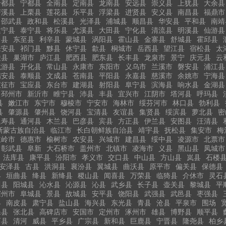
于都县
宁都县
全南县
定南县
龙南县
安远县
崇义县
上犹县
大余县
泸溪县
上栗县
莲花县
乐平县
浮梁县
进贤县
安义县
南昌县
福鼎市
邵武县
政和县
松溪县
光泽县
浦城县
顺昌县
华安县
平和县
南靖
建宁县
泰宁县
将乐县
尤溪县
大田县
宁化县
清流县
明溪县
仙游县
台县
东至县
利辛县
蒙城县
涡阳县
霍山县
金寨县
舒城县
霍邱县
来安县
祁门县
黟县
休宁县
歙县
桐城市
岳西县
望江县
宿松县
太
陵县
巢湖市
庐江县
肥西县
肥东县
长丰县
龙泉市
景宁
庆元县
云
龙游县
开化县
常山县
永康市
东阳市
义乌市
兰溪市
磐安县
浦江县
瑞安县
泰顺县
文成县
苍南县
平阳县
永嘉县
慈溪市
余姚市
宁海县
仪征市
宝应县
东台市
建湖县
射阳县
阜宁县
滨海县
响水县
金湖县
邳州市
新沂市
睢宁县
沛县
丰县
宜兴市
江阴市
塔河县
呼玛县
县
嫩江市
东宁市
穆棱市
宁安市
海林市
绥芬河市
林口县
勃利县
县
肇源县
肇州县
饶河县
宝清县
友谊县
集贤县
绥滨县
萝北县
密
延寿县
通河县
木兰县
巴彦县
宾县
方正县
伊兰县
安图县
汪清县
斯蒙古族自治县
临江市
长白朝鲜族自治县
靖宇县
抚松县
集安市
梅
主岭市
德惠市
榆树市
农安县
兴城市
建昌县
绥中县
凌源市
北票市
彰武县
阜新
大石桥市
盖州市
北镇市
凌海市
义县
黑山县
凤城市
法库县
康平县
汾阳市
孝义市
交口县
中山县
方山县
岚县
石楼
安泽县
古县
洪洞县
襄汾县
翼城县
曲沃县
原平市
偏关县
保德县
县
垣曲县
绛县
新绛县
稷山县
闻喜县
万荣县
临猗县
介休市
灵石
川县
阳城县
沁水县
沁源县
沁县
武乡县
长子县
壶关县
黎城县
平
深州市
阜城县
景县
故城县
安平县
饶阳县
武强县
武邑县
枣强县
县
南皮县
肃宁县
盐山县
海兴县
东光县
青县
沧县
平泉市
围场
保县
张北县
高碑店市
安国市
定州市
涿州市
雄县
博野县
顺平县
西县
清河
威县
平乡县
广宗县
新和县
巨鹿县
宁晋县
隆尧县
柏乡