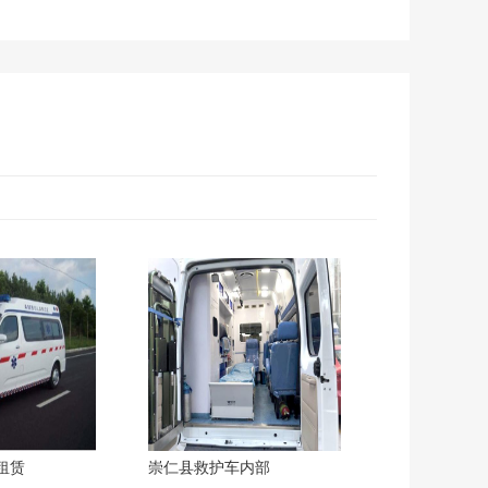
租赁
崇仁县救护车内部