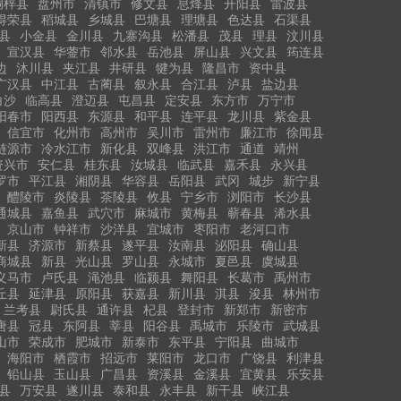
桐梓县
盘州市
清镇市
修文县
息烽县
开阳县
雷波县
得荣县
稻城县
乡城县
巴塘县
理塘县
色达县
石渠县
县
小金县
金川县
九寨沟县
松潘县
茂县
理县
汶川县
宣汉县
华蓥市
邻水县
岳池县
屏山县
兴文县
筠连县
边
沐川县
夹江县
井研县
犍为县
隆昌市
资中县
广汉县
中江县
古蔺县
叙永县
合江县
泸县
盐边县
白沙
临高县
澄迈县
屯昌县
定安县
东方市
万宁市
阳春市
阳西县
东源县
和平县
连平县
龙川县
紫金县
信宜市
化州市
高州市
吴川市
雷州市
廉江市
徐闻县
涟源市
冷水江市
新化县
双峰县
洪江市
通道
靖州
资兴市
安仁县
桂东县
汝城县
临武县
嘉禾县
永兴县
罗市
平江县
湘阴县
华容县
岳阳县
武冈
城步
新宁县
醴陵市
炎陵县
茶陵县
攸县
宁乡市
浏阳市
长沙县
通城县
嘉鱼县
武穴市
麻城市
黄梅县
蕲春县
浠水县
京山市
钟祥市
沙洋县
宜城市
枣阳市
老河口市
新县
济源市
新蔡县
遂平县
汝南县
泌阳县
确山县
商城县
新县
光山县
罗山县
永城市
夏邑县
虞城县
义马市
卢氏县
渑池县
临颍县
舞阳县
长葛市
禹州市
丘县
延津县
原阳县
获嘉县
新川县
淇县
浚县
林州市
兰考县
尉氏县
通许县
杞县
登封市
新郑市
新密市
唐县
冠县
东阿县
莘县
阳谷县
禹城市
乐陵市
武城县
山市
荣成市
肥城市
新泰市
东平县
宁阳县
曲城市
海阳市
栖霞市
招远市
莱阳市
龙口市
广饶县
利津县
铅山县
玉山县
广昌县
资溪县
金溪县
宜黄县
乐安县
县
万安县
遂川县
泰和县
永丰县
新干县
峡江县