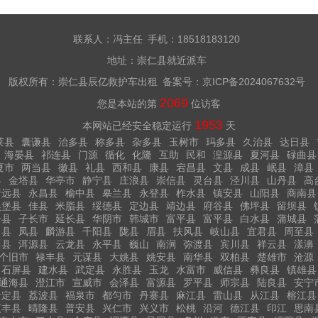
联系人：冯主任 手机：18518183120
地址：崇仁县就近派车
版权所有：崇仁县辰亿救护车出租 备案号：
京ICP备2024067632号
2069
您是本站的第
位访客
1953
本网站已经安全稳定运行
天
莱县
囊谦县
治多县
称多县
杂多县
玉树市
玛多县
久治县
达日县
海晏县
祁连县
门源
循化
化隆
互助
民和
湟源县
夏河县
碌曲县
夏市
两当县
徽县
礼县
西和县
康县
宕昌县
文县
成县
岷县
漳县
县
金塔县
华亭市
静宁县
庄浪县
崇信县
灵台县
泾川县
山丹县
高
靖远县
永昌县
榆中县
皋兰县
永登县
柞水县
镇安县
山阳县
商南县
吴堡县
佳县
米脂县
绥德县
定边县
靖边县
府谷县
佛坪县
留坝县
丹县
子长市
延长县
华阴市
韩城市
富平县
富平县
白水县
蒲城县
白县
凤县
麟游县
千阳县
陇县
眉县
扶风县
岐山县
宜君县
周至县
川县
洱源县
云龙县
永平县
巍山
南涧
弥渡县
宾川县
祥云县
漾濞
个旧市
禄丰县
元谋县
大姚县
姚安县
南华县
双柏县
楚雄市
沧源
石屏县
建水县
武定县
永胜县
玉龙
水富市
威信县
彝良县
镇雄县
通海县
澄江市
宣威市
会泽县
富源县
罗平县
师宗县
陆良县
安宁
贵定县
荔波县
福泉市
都匀市
丹寨县
麻江县
雷山县
从江县
榕江县
贞丰县
晴隆县
普安县
兴仁市
兴义市
松桃
沿河
德江县
印江
思南