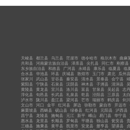
天峻县
都兰县
乌兰县
茫崖市
德令哈市
格尔木市
曲麻
共和县
河南蒙古族自治县
泽库县
尖扎县
同仁市
刚察县
东乡族自治县
和政县
广河县
永靖县
康乐县
临夏县
临
合水县
华池县
环县
庆城县
敦煌市
玉门市
肃北
瓜州
张家川
武山县
甘谷县
秦安县
清水县
景泰县
会宁县
紫阳县
宁陕县
石泉县
汉阴县
神木县
子洲县
清涧县
黄陵县
黄龙县
宜川县
洛川县
富县
甘泉县
吴起县
志
淳化县
旬邑县
长武县
礼泉县
乾县
泾阳县
三原县
太
泸水市
陇川县
盈江县
梁河县
芒市
瑞丽市
鹤庆县
剑
文山市
河口
金平
红河县
屏边
弥勒市
蒙自市
开远市
麻栗坡县
西畴县
砚山县
绿春县
红河县
元阳县
泸西县
昌宁县
龙陵县
施甸县
元江
新平
峨山
易门县
华宁县
惠水县
龙里县
长顺县
罗甸县
平塘县
独山县
瓮安县
三穗县
施秉县
黄平县
凯里市
安龙县
册亨县
望谟县