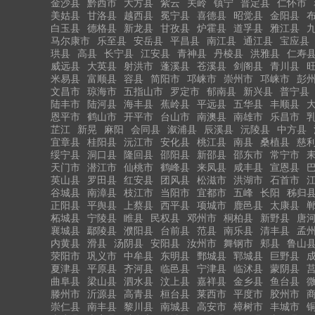
金沙县
黔西市
大方县
紫云
关岭
镇宁
普定县
仁怀市
美姑县
甘洛县
越西县
冕宁县
喜德县
昭觉县
金阳县
白玉县
德格县
新龙县
甘孜县
炉霍县
道孚县
雅江县
马尔康市
乐至县
安岳县
平昌县
南江县
通江县
宝应县
珙县
高县
长宁县
江安县
青神县
丹棱县
洪雅县
仁寿
威远县
大英县
射洪市
蓬溪县
苍溪县
剑阁县
青川县
米易县
富顺县
容县
简阳市
邛崃市
崇州市
邛崃市
彭
文昌市
琼海市
五指山市
罗定市
郁南县
新兴县
普宁县
陆丰市
陆河县
海丰县
蕉岭县
平远县
五华县
丰顺县
恩平市
鹤山市
开平市
台山市
南澳县
南雄市
乐昌市
芷江
新晃
麻阳
会同县
溆浦县
辰溪县
沅陵县
中方县
宜章县
桂阳县
沅江市
安化县
桃江县
南县
桑植县
慈
绥宁县
洞口县
隆回县
邵阳县
新邵县
邵东市
常宁市
天门市
潜江市
仙桃市
鹤峰县
来凤县
咸丰县
宣恩县
英山县
罗田县
红安县
团风县
松滋市
洪湖市
石首市
谷城县
南漳县
枝江市
当阳市
宜都市
五峰
长阳
秭归
正阳县
平舆县
上蔡县
西平县
项城市
鹿邑县
太康县
柘城县
宁陵县
睢县
民权县
邓州市
桐柏县
新野县
唐
襄城县
鄢陵县
濮阳县
台前县
范县
南乐县
清丰县
孟
内黄县
滑县
汤阴县
安阳县
汝州市
舞钢市
郏县
鲁山
荥阳市
巩义市
中牟县
东明县
鄄城县
郓城县
巨野县
夏津县
平原县
齐河县
临邑县
宁津县
临沭县
蒙阴县
曲阜县
梁山县
泗水县
汶上县
嘉祥县
金乡县
鱼台县
滕州市
沂源县
高青县
桓台县
莱西市
平度市
胶州市
崇仁县
南丰县
黎川县
南城县
高安市
樟树市
丰城市