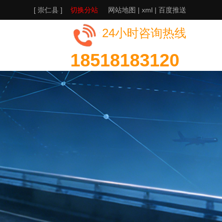
[ 崇仁县 ]
切换分站
网站地图
|
xml
|
百度推送
24小时咨询热线
18518183120