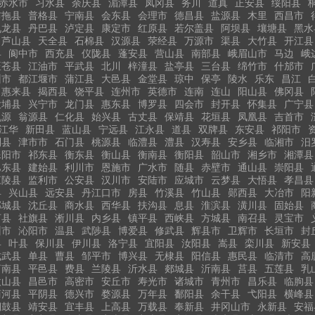
赤水市
习水县
余庆县
湄潭县
凤冈县
务川
道真
正安县
绥阳县
布拖县
普格县
宁南县
会东县
会理市
德昌县
盐源县
木里
西昌市
九龙县
丹巴县
泸定县
康定市
红原县
若尔盖县
阿坝县
壤塘县
黑水
芦山县
天全县
石棉县
汉源县
荥经县
万源市
渠县
大竹县
开江县
县
阆中市
西充县
仪陇县
蓬安县
营山县
南部县
峨眉山市
马边
峨
旺苍县
江油市
平武县
北川
梓潼县
盐亭县
三台县
绵竹市
什邡市
州市
都江堰市
蒲江县
大邑县
金堂县
琼中
保亭
陵水
乐东
昌江
惠来县
揭西县
饶平县
连州市
英德市
连南
连山
阳山县
佛冈县
大埔县
兴宁市
龙门县
惠东县
博罗县
四会市
封开县
怀集县
广宁县
乳源
翁源县
仁化县
始兴县
古丈县
保靖县
花垣县
凤凰县
吉首市
江华
新田县
蓝山县
宁远县
江永县
道县
双牌县
东安县
祁阳市
利县
津市市
石门县
桃源县
临澧县
澧县
汉寿县
安乡县
临湘市
汨
耒阳市
祁东县
衡东县
衡山县
衡南县
衡阳县
韶山市
湘乡市
湘潭县
巴东县
建始县
利川市
恩施市
广水市
随县
赤壁市
通山县
崇阳县
江陵县
监利市
公安县
汉川市
安陆市
应城市
云梦县
大悟县
孝昌县
县
兴山县
远安县
丹江口市
房县
竹溪县
竹山县
郧西县
大冶市
阳
郸城县
沈丘县
商水县
西华县
扶沟县
息县
淮滨县
潢川县
固始县
河县
社旗县
淅川县
内乡县
镇平县
西峡县
方城县
南召县
灵宝市
州市
沁阳市
温县
武陟县
博爱县
修武县
辉县市
卫辉市
长垣市
封
县
叶县
保川县
伊川县
洛宁县
宜阳县
汝阳县
嵩县
栾川县
新安县
成武县
单县
曹县
邹平市
博兴县
无棣县
阳信县
惠民县
临清市
高
莒南县
平邑县
费县
兰陵县
沂水县
郯城县
沂南县
莒县
五莲县
乳
微山县
昌邑市
高密市
安丘市
寿光市
诸城市
青州市
昌乐县
临朐县
商河县
平阴县
德兴市
婺源县
万年县
鄱阳县
余干县
弋阳县
横峰县
铜鼓县
靖安县
宜丰县
上高县
万载县
奉新县
井冈山市
永新县
安福