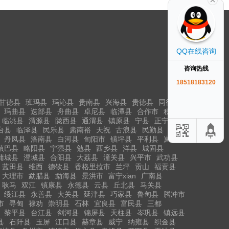
QQ在线咨询
咨询热线
18518183120
甘德县
班玛县
玛沁县
贵南县
兴海县
贵德县
同德县
玛曲县
迭部县
舟曲县
卓尼县
临潭县
合作市
积石山
临洮县
渭源县
陇西县
通渭县
镇原县
宁县
正宁县
台县
临泽县
民乐县
肃南裕
天祝
古浪县
民勤县
丹凤县
洛南县
白河县
旬阳市
镇坪县
平利县
岚皋县
镇巴县
略阳县
宁强县
勉县
西乡县
洋县
城固县
蒲城县
澄城县
合阳县
大荔县
潼关县
兴平市
武功县
蓝田县
维西
德钦县
香格里拉市
兰坪
贡山
福贡县
大理市
勐腊县
勐海县
景洪市
富宁xian
广南县
耿马
双江
镇康县
永德县
云县
丘北县
马关县
绥江县
永善县
大关县
延津县
巧家县
鲁甸县
腾冲市
市
寻甸
禄劝
崇明县
石林
宜良县
富民县
三都
黎平县
台江县
剑河县
锦屏县
天柱县
岑巩县
镇远县
县
石阡县
玉屏
江口县
赫章县
威宁
纳雍县
织金县