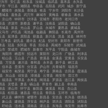
资兴市
安仁县
桂东县
汝城县
临武县
嘉禾县
永兴县
罗市
平江县
湘阴县
华容县
岳阳县
武冈
城步
新宁县
醴陵市
炎陵县
茶陵县
攸县
宁乡市
浏阳市
长沙县
通城县
嘉鱼县
武穴市
麻城市
黄梅县
蕲春县
浠水县
京山市
钟祥市
沙洋县
宜城市
枣阳市
老河口市
新县
济源市
新蔡县
遂平县
汝南县
泌阳县
确山县
商城县
新县
光山县
罗山县
永城市
夏邑县
虞城县
义马市
卢氏县
渑池县
临颍县
舞阳县
长葛市
禹州市
丘县
延津县
原阳县
获嘉县
新川县
淇县
浚县
林州市
兰考县
尉氏县
通许县
杞县
登封市
新郑市
新密市
唐县
冠县
东阿县
莘县
阳谷县
禹城市
乐陵市
武城县
山市
荣成市
肥城市
新泰市
东平县
宁阳县
曲城市
海阳市
栖霞市
招远市
莱阳市
龙口市
广饶县
利津县
铅山县
玉山县
广昌县
资溪县
金溪县
宜黄县
乐安县
县
万安县
遂川县
泰和县
永丰县
新干县
峡江县
信丰县
贵溪市
分宜县
庐山市
共青城市
瑞昌市
福安市
柘荣县
周宁县
寿宁县
屏南县
古田县
霞浦县
县
东山县
诏安县
漳浦县
云霄县
南安市
晋江市
福清县
平潭县
永寿县
闽清县
罗源县
连江县
闽侯县
泗县
灵璧县
萧县
砀山县
界首市
颍上县
阜南县
湖县
潜山市
怀宁县
枞阳县
遂溪县
和县
含山县
和县
松阳县
遂昌县
缙云县
青田县
玉环市
临海市
武义县
嵊州市
诸暨市
新昌县
安吉县
长兴县
德清县
象山县
建德县
淳安县
桐庐县
泗洪县
泗阳县
沭阳县
盱眙县
涟水县
灌南县
灌云县
东海县
海安市
如皋市