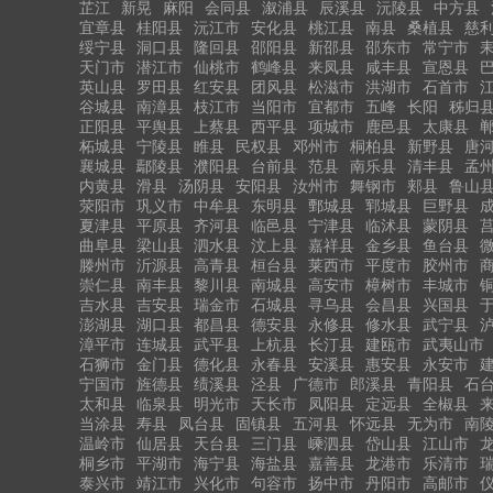
芷江
新晃
麻阳
会同县
溆浦县
辰溪县
沅陵县
中方县
宜章县
桂阳县
沅江市
安化县
桃江县
南县
桑植县
慈
绥宁县
洞口县
隆回县
邵阳县
新邵县
邵东市
常宁市
天门市
潜江市
仙桃市
鹤峰县
来凤县
咸丰县
宣恩县
英山县
罗田县
红安县
团风县
松滋市
洪湖市
石首市
谷城县
南漳县
枝江市
当阳市
宜都市
五峰
长阳
秭归
正阳县
平舆县
上蔡县
西平县
项城市
鹿邑县
太康县
柘城县
宁陵县
睢县
民权县
邓州市
桐柏县
新野县
唐
襄城县
鄢陵县
濮阳县
台前县
范县
南乐县
清丰县
孟
内黄县
滑县
汤阴县
安阳县
汝州市
舞钢市
郏县
鲁山
荥阳市
巩义市
中牟县
东明县
鄄城县
郓城县
巨野县
夏津县
平原县
齐河县
临邑县
宁津县
临沭县
蒙阴县
曲阜县
梁山县
泗水县
汶上县
嘉祥县
金乡县
鱼台县
滕州市
沂源县
高青县
桓台县
莱西市
平度市
胶州市
崇仁县
南丰县
黎川县
南城县
高安市
樟树市
丰城市
吉水县
吉安县
瑞金市
石城县
寻乌县
会昌县
兴国县
澎湖县
湖口县
都昌县
德安县
永修县
修水县
武宁县
漳平市
连城县
武平县
上杭县
长汀县
建瓯市
武夷山市
石狮市
金门县
德化县
永春县
安溪县
惠安县
永安市
宁国市
旌德县
绩溪县
泾县
广德市
郎溪县
青阳县
石
太和县
临泉县
明光市
天长市
凤阳县
定远县
全椒县
当涂县
寿县
凤台县
固镇县
五河县
怀远县
无为市
南
温岭市
仙居县
天台县
三门县
嵊泗县
岱山县
江山市
桐乡市
平湖市
海宁县
海盐县
嘉善县
龙港市
乐清市
泰兴市
靖江市
兴化市
句容市
扬中市
丹阳市
高邮市