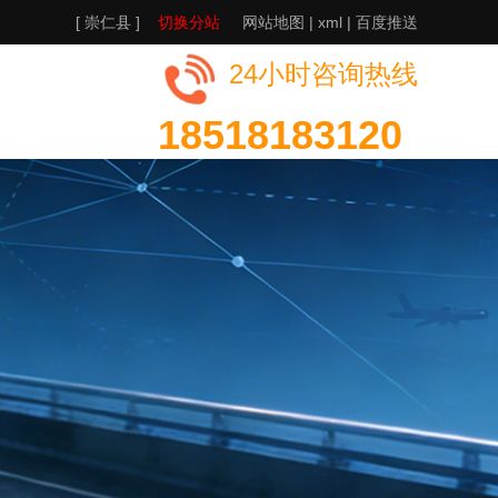
[ 崇仁县 ]
切换分站
网站地图
|
xml
|
百度推送
24小时咨询热线
18518183120