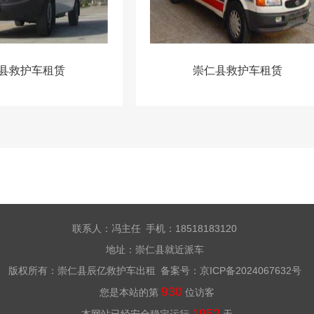
县救护车租赁
崇仁县救护车租赁
联系人：冯主任 手机：18518183120
地址：崇仁县就近派车
版权所有：崇仁县辰亿救护车出租 备案号：
京ICP备2024067632号
930
您是本站的第
位访客
1952