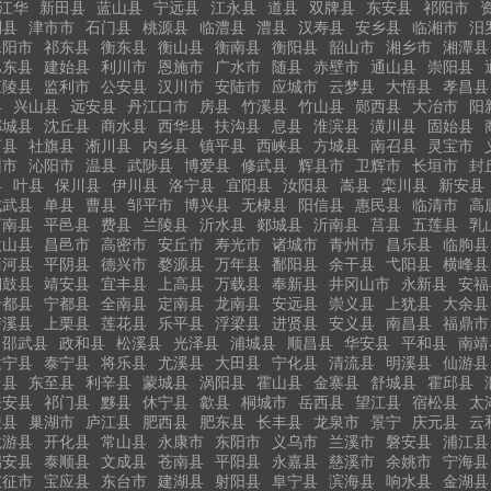
江华
新田县
蓝山县
宁远县
江永县
道县
双牌县
东安县
祁阳市
利县
津市市
石门县
桃源县
临澧县
澧县
汉寿县
安乡县
临湘市
汨
耒阳市
祁东县
衡东县
衡山县
衡南县
衡阳县
韶山市
湘乡市
湘潭县
巴东县
建始县
利川市
恩施市
广水市
随县
赤壁市
通山县
崇阳县
江陵县
监利市
公安县
汉川市
安陆市
应城市
云梦县
大悟县
孝昌县
县
兴山县
远安县
丹江口市
房县
竹溪县
竹山县
郧西县
大冶市
阳
郸城县
沈丘县
商水县
西华县
扶沟县
息县
淮滨县
潢川县
固始县
河县
社旗县
淅川县
内乡县
镇平县
西峡县
方城县
南召县
灵宝市
州市
沁阳市
温县
武陟县
博爱县
修武县
辉县市
卫辉市
长垣市
封
县
叶县
保川县
伊川县
洛宁县
宜阳县
汝阳县
嵩县
栾川县
新安县
成武县
单县
曹县
邹平市
博兴县
无棣县
阳信县
惠民县
临清市
高
莒南县
平邑县
费县
兰陵县
沂水县
郯城县
沂南县
莒县
五莲县
乳
微山县
昌邑市
高密市
安丘市
寿光市
诸城市
青州市
昌乐县
临朐县
商河县
平阴县
德兴市
婺源县
万年县
鄱阳县
余干县
弋阳县
横峰县
铜鼓县
靖安县
宜丰县
上高县
万载县
奉新县
井冈山市
永新县
安福
于都县
宁都县
全南县
定南县
龙南县
安远县
崇义县
上犹县
大余县
泸溪县
上栗县
莲花县
乐平县
浮梁县
进贤县
安义县
南昌县
福鼎市
邵武县
政和县
松溪县
光泽县
浦城县
顺昌县
华安县
平和县
南靖
建宁县
泰宁县
将乐县
尤溪县
大田县
宁化县
清流县
明溪县
仙游县
台县
东至县
利辛县
蒙城县
涡阳县
霍山县
金寨县
舒城县
霍邱县
来安县
祁门县
黟县
休宁县
歙县
桐城市
岳西县
望江县
宿松县
太
陵县
巢湖市
庐江县
肥西县
肥东县
长丰县
龙泉市
景宁
庆元县
云
龙游县
开化县
常山县
永康市
东阳市
义乌市
兰溪市
磐安县
浦江县
瑞安县
泰顺县
文成县
苍南县
平阳县
永嘉县
慈溪市
余姚市
宁海县
仪征市
宝应县
东台市
建湖县
射阳县
阜宁县
滨海县
响水县
金湖县