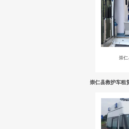
崇仁
崇仁县救护车租