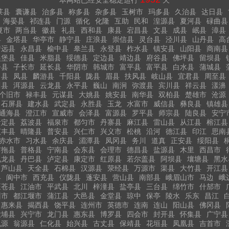
本网站已经安全稳定运行
天
莱县
囊谦县
治多县
称多县
杂多县
玉树市
玛多县
久治县
达日县
海晏县
祁连县
门源
循化
化隆
互助
民和
湟源县
夏河县
碌曲县
夏市
两当县
徽县
礼县
西和县
康县
宕昌县
文县
成县
岷县
漳县
县
金塔县
华亭市
静宁县
庄浪县
崇信县
灵台县
泾川县
山丹县
高
靖远县
永昌县
榆中县
皋兰县
永登县
柞水县
镇安县
山阳县
商南县
吴堡县
佳县
米脂县
绥德县
定边县
靖边县
府谷县
佛坪县
留坝县
丹县
子长市
延长县
华阴市
韩城市
富平县
富平县
白水县
蒲城县
白县
凤县
麟游县
千阳县
陇县
眉县
扶风县
岐山县
宜君县
周至县
川县
洱源县
云龙县
永平县
巍山
南涧
弥渡县
宾川县
祥云县
漾濞
个旧市
禄丰县
元谋县
大姚县
姚安县
南华县
双柏县
楚雄市
沧源
石屏县
建水县
武定县
永胜县
玉龙
水富市
威信县
彝良县
镇雄县
通海县
澄江市
宣威市
会泽县
富源县
罗平县
师宗县
陆良县
安宁
贵定县
荔波县
福泉市
都匀市
丹寨县
麻江县
雷山县
从江县
榕江县
贞丰县
晴隆县
普安县
兴仁市
兴义市
松桃
沿河
德江县
印江
思南
赤水市
习水县
余庆县
湄潭县
凤冈县
务川
道真
正安县
绥阳县
布拖县
普格县
宁南县
会东县
会理市
德昌县
盐源县
木里
西昌市
九龙县
丹巴县
泸定县
康定市
红原县
若尔盖县
阿坝县
壤塘县
黑水
芦山县
天全县
石棉县
汉源县
荥经县
万源市
渠县
大竹县
开江县
县
阆中市
西充县
仪陇县
蓬安县
营山县
南部县
峨眉山市
马边
峨
旺苍县
江油市
平武县
北川
梓潼县
盐亭县
三台县
绵竹市
什邡市
州市
都江堰市
蒲江县
大邑县
金堂县
琼中
保亭
陵水
乐东
昌江
惠来县
揭西县
饶平县
连州市
英德市
连南
连山
阳山县
佛冈县
大埔县
兴宁市
龙门县
惠东县
博罗县
四会市
封开县
怀集县
广宁县
乳源
翁源县
仁化县
始兴县
古丈县
保靖县
花垣县
凤凰县
吉首市