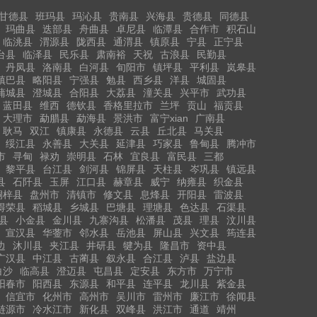
甘德县
班玛县
玛沁县
贵南县
兴海县
贵德县
同德县
玛曲县
迭部县
舟曲县
卓尼县
临潭县
合作市
积石山
临洮县
渭源县
陇西县
通渭县
镇原县
宁县
正宁县
台县
临泽县
民乐县
肃南裕
天祝
古浪县
民勤县
丹凤县
洛南县
白河县
旬阳市
镇坪县
平利县
岚皋县
镇巴县
略阳县
宁强县
勉县
西乡县
洋县
城固县
蒲城县
澄城县
合阳县
大荔县
潼关县
兴平市
武功县
蓝田县
维西
德钦县
香格里拉市
兰坪
贡山
福贡县
大理市
勐腊县
勐海县
景洪市
富宁xian
广南县
耿马
双江
镇康县
永德县
云县
丘北县
马关县
绥江县
永善县
大关县
延津县
巧家县
鲁甸县
腾冲市
市
寻甸
禄劝
崇明县
石林
宜良县
富民县
三都
黎平县
台江县
剑河县
锦屏县
天柱县
岑巩县
镇远县
县
石阡县
玉屏
江口县
赫章县
威宁
纳雍县
织金县
桐梓县
盘州市
清镇市
修文县
息烽县
开阳县
雷波县
得荣县
稻城县
乡城县
巴塘县
理塘县
色达县
石渠县
县
小金县
金川县
九寨沟县
松潘县
茂县
理县
汶川县
宣汉县
华蓥市
邻水县
岳池县
屏山县
兴文县
筠连县
边
沐川县
夹江县
井研县
犍为县
隆昌市
资中县
广汉县
中江县
古蔺县
叙永县
合江县
泸县
盐边县
白沙
临高县
澄迈县
屯昌县
定安县
东方市
万宁市
阳春市
阳西县
东源县
和平县
连平县
龙川县
紫金县
信宜市
化州市
高州市
吴川市
雷州市
廉江市
徐闻县
涟源市
冷水江市
新化县
双峰县
洪江市
通道
靖州