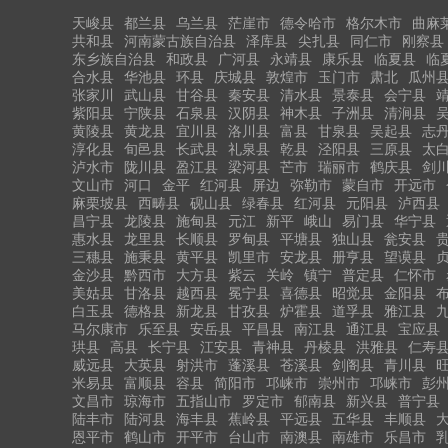
天峻县
都兰县
乌兰县
茫崖市
德令哈市
格尔木市
曲麻
共和县
河南蒙古族自治县
泽库县
尖扎县
同仁市
刚察县
东乡族自治县
和政县
广河县
永靖县
康乐县
临夏县
临
合水县
华池县
环县
庆城县
敦煌市
玉门市
肃北
瓜州
张家川
武山县
甘谷县
秦安县
清水县
景泰县
会宁县
紫阳县
宁陕县
石泉县
汉阴县
神木县
子洲县
清涧县
黄陵县
黄龙县
宜川县
洛川县
富县
甘泉县
吴起县
志
淳化县
旬邑县
长武县
礼泉县
乾县
泾阳县
三原县
太
泸水市
陇川县
盈江县
梁河县
芒市
瑞丽市
鹤庆县
剑
文山市
河口
金平
红河县
屏边
弥勒市
蒙自市
开远市
麻栗坡县
西畴县
砚山县
绿春县
红河县
元阳县
泸西县
昌宁县
龙陵县
施甸县
元江
新平
峨山
易门县
华宁县
惠水县
龙里县
长顺县
罗甸县
平塘县
独山县
瓮安县
三穗县
施秉县
黄平县
凯里市
安龙县
册亨县
望谟县
金沙县
黔西市
大方县
紫云
关岭
镇宁
普定县
仁怀市
美姑县
甘洛县
越西县
冕宁县
喜德县
昭觉县
金阳县
白玉县
德格县
新龙县
甘孜县
炉霍县
道孚县
雅江县
马尔康市
乐至县
安岳县
平昌县
南江县
通江县
宝应县
珙县
高县
长宁县
江安县
青神县
丹棱县
洪雅县
仁寿
威远县
大英县
射洪市
蓬溪县
苍溪县
剑阁县
青川县
米易县
富顺县
容县
简阳市
邛崃市
崇州市
邛崃市
彭
文昌市
琼海市
五指山市
罗定市
郁南县
新兴县
普宁县
陆丰市
陆河县
海丰县
蕉岭县
平远县
五华县
丰顺县
恩平市
鹤山市
开平市
台山市
南澳县
南雄市
乐昌市