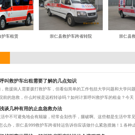
救护车租赁
崇仁县救护车跨省转院
崇仁县
呼叫救护车出租需要了解的几点知识
知，救援病人需要拨打救护车，但看似简单的工作包括大学问题和大学问
院前的急救，什么时候是远程转诊吗？如何计算呼叫救护车的租金？今天，
。从字面上看，医院前救援是在呼叫120辆救护车后将病人送往医院的医
浅谈几种有用的止血急救办法
、治疗和途中监测的医疗服
生活中不可避免地会有颠簸，经常会划伤手，腿破啊。这些都是生活中常
怎么办，崇仁县999救护车跨省转运告诉你应该做什么紧急措施！1.各种
近侧动脉干，暂时控制出血。加压包扎止血法：用厚敷料覆盖创伤后，用