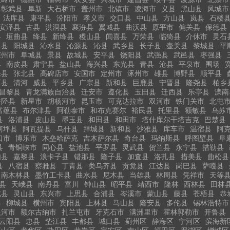
彰武县
阜新
大石桥市
盖州市
北镇市
凌海市
义县
黑山县
凤城市
法库县
康平县
汾阳市
孝义市
交口县
中山县
方山县
岚县
石楼
安泽县
古县
洪洞县
襄汾县
翼城县
曲沃县
原平市
偏关县
保德县
县
垣曲县
绛县
新绛县
稷山县
闻喜县
万荣县
临猗县
介休市
灵石
川县
阳城县
沁水县
沁源县
沁县
武乡县
长子县
壶关县
黎城县
平
深州市
阜城县
景县
故城县
安平县
饶阳县
武强县
武邑县
枣强县
县
南皮县
肃宁县
盐山县
海兴县
东光县
青县
沧县
平泉市
围场
保县
张北县
高碑店市
安国市
定州市
涿州市
雄县
博野县
顺平县
西县
清河
威县
平乡县
广宗县
新和县
巨鹿县
宁晋县
隆尧县
柏乡
昌黎县
青龙满族自治县
迁安市
遵化县
玉田县
迁西县
乐亭县
滦南
井陉县
新星市
胡杨河市
昆玉市
可克达拉市
双河市
铁门关市
北屯
富蕴县
布尔津县
阿勒泰市
和布克赛尔
裕民县
托里县
额敏县
乌苏
县
洛浦县
皮山县
墨玉县
和田县
和田市
塔什库尔干塔吉克
巴楚县
柯坪县
阿瓦提县
乌什县
拜城县
新和县
沙雅县
库车市
温宿县
阿
口市
博乐市
木垒哈萨克
吉木萨尔县
奇台县
玛纳斯县
呼图壁县
阜
县
青铜峡市
同心县
盐池县
平罗县
灵武县
贺兰县
永宁县
措勒县
如县
嘉黎县
浪卡子县
错那县
隆子县
加查县
洛扎县
措美县
曲松县
县
八宿县
察雅县
丁青县
类乌齐县
贡觉县
江达县
岗巴县
萨嘎县
南木林县
墨竹工卡县
曲水县
尼木县
当雄县
林周县
凭祥市
天等
县
天峨县
南丹县
富川
钟山县
昭平县
靖西市
隆林
西林县
田林
北县
灵山县
东兴市
上思县
合浦县
岑溪市
蒙山县
藤县
苍梧县
恭
县
柳城县
横州市
宾阳县
上林县
马山县
隆安县
多伦县
锡林浩特市
根河市
额尔古纳市
扎兰屯市
牙克石市
满洲里市
霍林郭勒市
开鲁县
云阳县
忠县
垫江县
丰都县
城口县
蓟州区
静海区
宁河区
滨海新