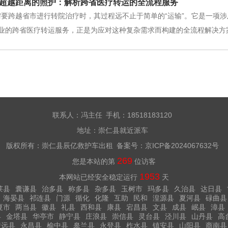
超越距离的照护：解析跨省医疗转运的全流程服务
血.大多数头皮下出血患者都能
需要跨越省市进行转院治疗时，其过程远不止于简单的“运输”。它是一项
业的跨省医疗转运服务，正是为应对这种复杂需求而构建的全流程解决方
家属及转出医院充分沟通，了解患者的详细病情、当前身体状况、治疗历
行性，并推荐合适的车辆类型（如
联系人：冯主任 手机：18518183120
地址：崇仁县就近派车
版权所有：崇仁县辰亿救护车出租 备案号：
京ICP备2024067632号
269
您是本站的第
位访客
1953
本网站已经安全稳定运行
天
莱县
囊谦县
治多县
称多县
杂多县
玉树市
玛多县
久治县
达日县
海晏县
祁连县
门源
循化
化隆
互助
民和
湟源县
夏河县
碌曲县
夏市
两当县
徽县
礼县
西和县
康县
宕昌县
文县
成县
岷县
漳县
县
金塔县
华亭市
静宁县
庄浪县
崇信县
灵台县
泾川县
山丹县
高
靖远县
永昌县
榆中县
皋兰县
永登县
柞水县
镇安县
山阳县
商南县