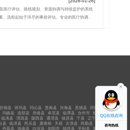
[2026-01-26]
涉及医疗评估、路线规划、资源协调与持续监护的系统
案。流程起始于详尽的事前评估。专业的医疗协调人
史以及计划转入医院的要求。基于此，服务团队会评
甘德县
班玛县
玛沁县
贵南县
兴海县
贵德县
同德县
玛曲县
迭部县
舟曲县
卓尼县
临潭县
合作市
积石山
QQ在线咨询
临洮县
渭源县
陇西县
通渭县
镇原县
宁县
正宁县
台县
临泽县
民乐县
肃南裕
天祝
古浪县
民勤县
咨询热线
丹凤县
洛南县
白河县
旬阳市
镇坪县
平利县
岚皋县