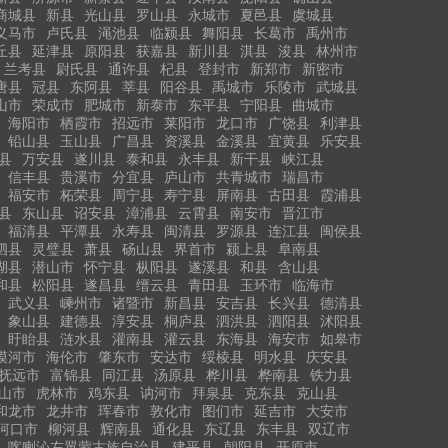
商城县
新县
光山县
罗山县
永城市
夏邑县
虞城县
义马市
卢氏县
渑池县
临颍县
舞阳县
长葛市
禹州市
丘县
延津县
原阳县
获嘉县
新川县
淇县
浚县
林州市
兰考县
尉氏县
通许县
杞县
登封市
新郑市
新密市
唐县
冠县
东阿县
莘县
阳谷县
禹城市
乐陵市
武城县
山市
荣成市
肥城市
新泰市
东平县
宁阳县
曲城市
海阳市
栖霞市
招远市
莱阳市
龙口市
广饶县
利津县
铅山县
玉山县
广昌县
资溪县
金溪县
宜黄县
乐安县
县
万安县
遂川县
泰和县
永丰县
新干县
峡江县
信丰县
贵溪市
分宜县
庐山市
共青城市
瑞昌市
福安市
柘荣县
周宁县
寿宁县
屏南县
古田县
霞浦县
县
东山县
诏安县
漳浦县
云霄县
南安市
晋江市
福清县
平潭县
永寿县
闽清县
罗源县
连江县
闽侯县
泗县
灵璧县
萧县
砀山县
界首市
颍上县
阜南县
湖县
潜山市
怀宁县
枞阳县
遂溪县
和县
含山县
和县
松阳县
遂昌县
缙云县
青田县
玉环市
临海市
武义县
嵊州市
诸暨市
新昌县
安吉县
长兴县
德清县
象山县
建德县
淳安县
桐庐县
泗洪县
泗阳县
沭阳县
盱眙县
涟水县
灌南县
灌云县
东海县
海安市
如皋市
漠河市
海伦市
肇东市
安达市
绥棱县
明水县
庆安县
抚远市
富锦县
同江县
汤原县
桦川县
桦南县
铁力县
山市
虎林市
鸡东县
讷河市
拜泉县
克东县
克山县
和龙市
龙井市
珲春市
敦化市
图们市
延吉市
大安市
河口市
柳河县
辉南县
通化县
东辽县
东丰县
双辽市
喀喇沁左翼蒙古族自治县
建平县
朝阳县
开原市