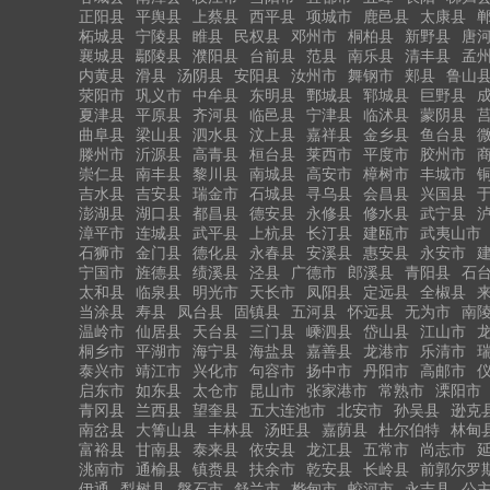
正阳县
平舆县
上蔡县
西平县
项城市
鹿邑县
太康县
柘城县
宁陵县
睢县
民权县
邓州市
桐柏县
新野县
唐
襄城县
鄢陵县
濮阳县
台前县
范县
南乐县
清丰县
孟
内黄县
滑县
汤阴县
安阳县
汝州市
舞钢市
郏县
鲁山
荥阳市
巩义市
中牟县
东明县
鄄城县
郓城县
巨野县
夏津县
平原县
齐河县
临邑县
宁津县
临沭县
蒙阴县
曲阜县
梁山县
泗水县
汶上县
嘉祥县
金乡县
鱼台县
滕州市
沂源县
高青县
桓台县
莱西市
平度市
胶州市
崇仁县
南丰县
黎川县
南城县
高安市
樟树市
丰城市
吉水县
吉安县
瑞金市
石城县
寻乌县
会昌县
兴国县
澎湖县
湖口县
都昌县
德安县
永修县
修水县
武宁县
漳平市
连城县
武平县
上杭县
长汀县
建瓯市
武夷山市
石狮市
金门县
德化县
永春县
安溪县
惠安县
永安市
宁国市
旌德县
绩溪县
泾县
广德市
郎溪县
青阳县
石
太和县
临泉县
明光市
天长市
凤阳县
定远县
全椒县
当涂县
寿县
凤台县
固镇县
五河县
怀远县
无为市
南
温岭市
仙居县
天台县
三门县
嵊泗县
岱山县
江山市
桐乡市
平湖市
海宁县
海盐县
嘉善县
龙港市
乐清市
泰兴市
靖江市
兴化市
句容市
扬中市
丹阳市
高邮市
启东市
如东县
太仓市
昆山市
张家港市
常熟市
溧阳市
青冈县
兰西县
望奎县
五大连池市
北安市
孙吴县
逊克
南岔县
大箐山县
丰林县
汤旺县
嘉荫县
杜尔伯特
林甸
富裕县
甘南县
泰来县
依安县
龙江县
五常市
尚志市
洮南市
通榆县
镇赉县
扶余市
乾安县
长岭县
前郭尔罗
伊通
梨树县
磐石市
舒兰市
桦甸市
蛟河市
永吉县
公