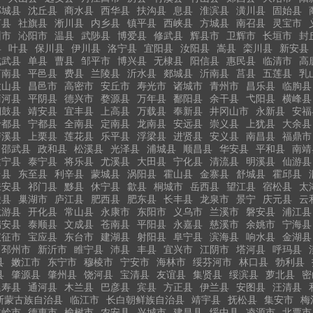
郸城县
沈丘县
商水县
西华县
扶沟县
息县
淮滨县
潢川县
固始县
河县
社旗县
淅川县
内乡县
镇平县
西峡县
方城县
南召县
灵宝市
州市
沁阳市
温县
武陟县
博爱县
修武县
辉县市
卫辉市
长垣市
封
县
叶县
保川县
伊川县
洛宁县
宜阳县
汝阳县
嵩县
栾川县
新安县
成武县
单县
曹县
邹平市
博兴县
无棣县
阳信县
惠民县
临清市
高
莒南县
平邑县
费县
兰陵县
沂水县
郯城县
沂南县
莒县
五莲县
乳
微山县
昌邑市
高密市
安丘市
寿光市
诸城市
青州市
昌乐县
临朐县
商河县
平阴县
德兴市
婺源县
万年县
鄱阳县
余干县
弋阳县
横峰县
铜鼓县
靖安县
宜丰县
上高县
万载县
奉新县
井冈山市
永新县
安福
于都县
宁都县
全南县
定南县
龙南县
安远县
崇义县
上犹县
大余县
泸溪县
上栗县
莲花县
乐平县
浮梁县
进贤县
安义县
南昌县
福鼎市
邵武县
政和县
松溪县
光泽县
浦城县
顺昌县
华安县
平和县
南靖
建宁县
泰宁县
将乐县
尤溪县
大田县
宁化县
清流县
明溪县
仙游县
台县
东至县
利辛县
蒙城县
涡阳县
霍山县
金寨县
舒城县
霍邱县
来安县
祁门县
黟县
休宁县
歙县
桐城市
岳西县
望江县
宿松县
太
陵县
巢湖市
庐江县
肥西县
肥东县
长丰县
龙泉市
景宁
庆元县
云
龙游县
开化县
常山县
永康市
东阳市
义乌市
兰溪市
磐安县
浦江县
瑞安县
泰顺县
文成县
苍南县
平阳县
永嘉县
慈溪市
余姚市
宁海县
仪征市
宝应县
东台市
建湖县
射阳县
阜宁县
滨海县
响水县
金湖县
邳州市
新沂市
睢宁县
沛县
丰县
宜兴市
江阴市
塔河县
呼玛县
县
嫩江市
东宁市
穆棱市
宁安市
海林市
绥芬河市
林口县
勃利县
县
肇源县
肇州县
饶河县
宝清县
友谊县
集贤县
绥滨县
萝北县
密
延寿县
通河县
木兰县
巴彦县
宾县
方正县
伊兰县
安图县
汪清县
斯蒙古族自治县
临江市
长白朝鲜族自治县
靖宇县
抚松县
集安市
梅
主岭市
德惠市
榆树市
农安县
兴城市
建昌县
绥中县
凌源市
北票市