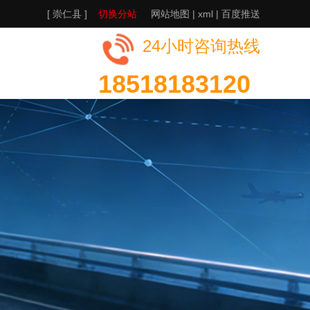
[ 崇仁县 ]
切换分站
网站地图
|
xml
|
百度推送
24小时咨询热线
18518183120