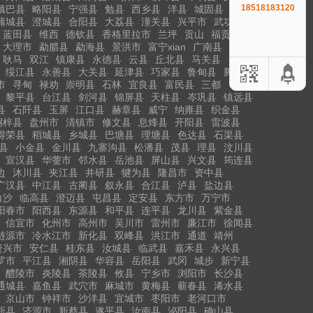
18518183120
镇巴县
略阳县
宁强县
勉县
西乡县
洋县
城固县
蒲城县
澄城县
合阳县
大荔县
潼关县
兴平市
武功县
蓝田县
维西
德钦县
香格里拉市
兰坪
贡山
福贡县
大理市
勐腊县
勐海县
景洪市
富宁xian
广南县
耿马
双江
镇康县
永德县
云县
丘北县
马关县
绥江县
永善县
大关县
延津县
巧家县
鲁甸县
腾冲市
市
寻甸
禄劝
崇明县
石林
宜良县
富民县
三都
黎平县
台江县
剑河县
锦屏县
天柱县
岑巩县
镇远县
县
石阡县
玉屏
江口县
赫章县
威宁
纳雍县
织金县
桐梓县
盘州市
清镇市
修文县
息烽县
开阳县
雷波县
得荣县
稻城县
乡城县
巴塘县
理塘县
色达县
石渠县
县
小金县
金川县
九寨沟县
松潘县
茂县
理县
汶川县
宣汉县
华蓥市
邻水县
岳池县
屏山县
兴文县
筠连县
边
沐川县
夹江县
井研县
犍为县
隆昌市
资中县
广汉县
中江县
古蔺县
叙永县
合江县
泸县
盐边县
白沙
临高县
澄迈县
屯昌县
定安县
东方市
万宁市
阳春市
阳西县
东源县
和平县
连平县
龙川县
紫金县
信宜市
化州市
高州市
吴川市
雷州市
廉江市
徐闻县
涟源市
冷水江市
新化县
双峰县
洪江市
通道
靖州
资兴市
安仁县
桂东县
汝城县
临武县
嘉禾县
永兴县
罗市
平江县
湘阴县
华容县
岳阳县
武冈
城步
新宁县
醴陵市
炎陵县
茶陵县
攸县
宁乡市
浏阳市
长沙县
通城县
嘉鱼县
武穴市
麻城市
黄梅县
蕲春县
浠水县
京山市
钟祥市
沙洋县
宜城市
枣阳市
老河口市
新县
济源市
新蔡县
遂平县
汝南县
泌阳县
确山县