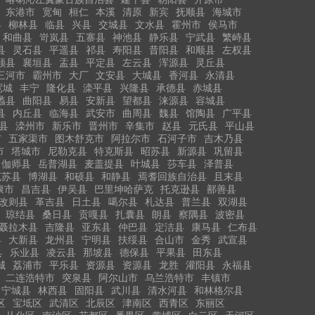
东港市
宽甸
桓仁
本溪
清原
新宾
抚顺县
海城市
县
柳林县
临县
兴县
交城县
文水县
霍州市
侯马市
和曲县
岢岚县
五寨县
神池县
静乐县
宁武县
繁峙县
县
灵石县
平遥县
祁县
寿阳县
昔阳县
和顺县
左权县
顺县
襄垣县
盂县
平定县
左云县
浑源县
灵丘县
三河市
霸州市
大厂
文安县
大城县
香河县
永清县
宽城
丰宁
隆化县
滦平县
兴隆县
承德县
赤城县
蠡县
曲阳县
易县
安新县
望都县
涞源县
容城县
县
内丘县
临海县
武安市
曲周县
魏县
馆陶县
广平县
县
滦州市
新乐市
晋州市
辛集市
赵县
元氏县
平山县
市
五家渠市
图木舒克市
阿拉尔市
石河子市
吉木乃县
市
塔城市
尼勒克县
特克斯县
昭苏县
新源县
巩留县
伽师县
岳普湖县
麦盖提县
叶城县
莎车县
泽普县
克苏县
博湖县
和硕县
和静县
焉耆回族自治县
且末县
康市
昌吉县
伊吴县
巴里坤哈萨克
托克逊县
鄯善县
改则县
革吉县
日土县
噶尔县
札达县
普兰县
双湖县
琼结县
桑日县
贡嘎县
扎囊县
朗县
察隅县
波密县
聂拉木县
吉隆县
亚东县
仲巴县
定洁县
康马县
仁布县
县
大新县
龙州县
宁明县
扶绥县
合山市
金秀
武宣县
县
乐业县
凌云县
那坡县
德保县
平果县
田东县
城
荔浦市
平乐县
资源县
资源县
龙胜
灌阳县
永福县
二连浩特市
突泉县
阿尔山市
乌兰浩特市
丰镇市
宁城县
林西县
固阳县
武川县
清水河县
和林格尔县
区
宝坻区
武清区
北辰区
津南区
西青区
东丽区