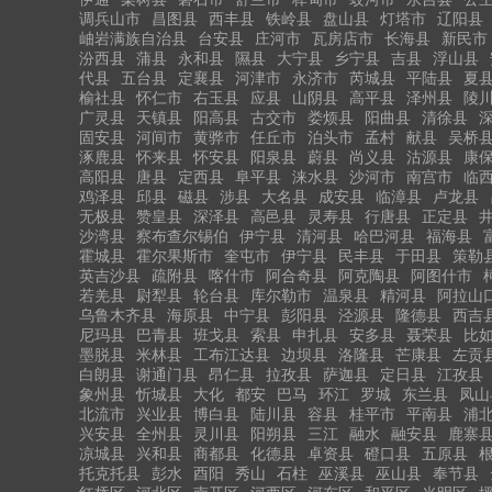
调兵山市
昌图县
西丰县
铁岭县
盘山县
灯塔市
辽阳县
岫岩满族自治县
台安县
庄河市
瓦房店市
长海县
新民市
汾西县
蒲县
永和县
隰县
大宁县
乡宁县
吉县
浮山县
代县
五台县
定襄县
河津市
永济市
芮城县
平陆县
夏
榆社县
怀仁市
右玉县
应县
山阴县
高平县
泽州县
陵
广灵县
天镇县
阳高县
古交市
娄烦县
阳曲县
清徐县
固安县
河间市
黄骅市
任丘市
泊头市
孟村
献县
吴桥
涿鹿县
怀来县
怀安县
阳泉县
蔚县
尚义县
沽源县
康
高阳县
唐县
定西县
阜平县
涞水县
沙河市
南宫市
临
鸡泽县
邱县
磁县
涉县
大名县
成安县
临漳县
卢龙县
无极县
赞皇县
深泽县
高邑县
灵寿县
行唐县
正定县
沙湾县
察布查尔锡伯
伊宁县
清河县
哈巴河县
福海县
霍城县
霍尔果斯市
奎屯市
伊宁县
民丰县
于田县
策勒
英吉沙县
疏附县
喀什市
阿合奇县
阿克陶县
阿图什市
若羌县
尉犁县
轮台县
库尔勒市
温泉县
精河县
阿拉山
乌鲁木齐县
海原县
中宁县
彭阳县
泾源县
隆德县
西吉
尼玛县
巴青县
班戈县
索县
申扎县
安多县
聂荣县
比
墨脱县
米林县
工布江达县
边坝县
洛隆县
芒康县
左贡
白朗县
谢通门县
昂仁县
拉孜县
萨迦县
定日县
江孜县
象州县
忻城县
大化
都安
巴马
环江
罗城
东兰县
凤山
北流市
兴业县
博白县
陆川县
容县
桂平市
平南县
浦
兴安县
全州县
灵川县
阳朔县
三江
融水
融安县
鹿寨
凉城县
兴和县
商都县
化德县
卓资县
磴口县
五原县
托克托县
彭水
酉阳
秀山
石柱
巫溪县
巫山县
奉节县