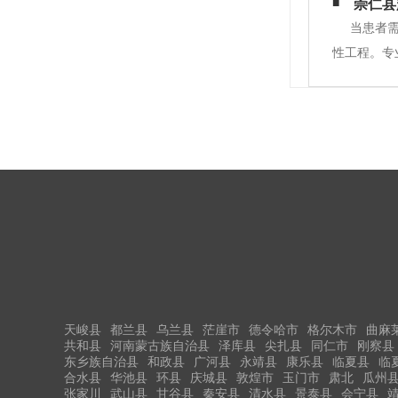
崇仁县
脉或静脉出
当患者
性工程。专
员会与患者
估转运的可
天峻县
都兰县
乌兰县
茫崖市
德令哈市
格尔木市
曲麻
共和县
河南蒙古族自治县
泽库县
尖扎县
同仁市
刚察县
东乡族自治县
和政县
广河县
永靖县
康乐县
临夏县
临
合水县
华池县
环县
庆城县
敦煌市
玉门市
肃北
瓜州
张家川
武山县
甘谷县
秦安县
清水县
景泰县
会宁县