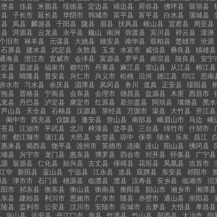
吴堡县
佳县
米脂县
绥德县
定边县
靖边县
府谷县
佛坪县
留坝县
丹县
子长市
延长县
华阴市
韩城市
富平县
富平县
白水县
蒲城县
白县
凤县
麟游县
千阳县
陇县
眉县
扶风县
岐山县
宜君县
周至县
川县
洱源县
云龙县
永平县
巍山
南涧
弥渡县
宾川县
祥云县
漾濞
个旧市
禄丰县
元谋县
大姚县
姚安县
南华县
双柏县
楚雄市
沧源
石屏县
建水县
武定县
永胜县
玉龙
水富市
威信县
彝良县
镇雄县
通海县
澄江市
宣威市
会泽县
富源县
罗平县
师宗县
陆良县
安宁
贵定县
荔波县
福泉市
都匀市
丹寨县
麻江县
雷山县
从江县
榕江县
贞丰县
晴隆县
普安县
兴仁市
兴义市
松桃
沿河
德江县
印江
思南
赤水市
习水县
余庆县
湄潭县
凤冈县
务川
道真
正安县
绥阳县
布拖县
普格县
宁南县
会东县
会理市
德昌县
盐源县
木里
西昌市
九龙县
丹巴县
泸定县
康定市
红原县
若尔盖县
阿坝县
壤塘县
黑水
芦山县
天全县
石棉县
汉源县
荥经县
万源市
渠县
大竹县
开江县
县
阆中市
西充县
仪陇县
蓬安县
营山县
南部县
峨眉山市
马边
峨
旺苍县
江油市
平武县
北川
梓潼县
盐亭县
三台县
绵竹市
什邡市
州市
都江堰市
蒲江县
大邑县
金堂县
琼中
保亭
陵水
乐东
昌江
惠来县
揭西县
饶平县
连州市
英德市
连南
连山
阳山县
佛冈县
大埔县
兴宁市
龙门县
惠东县
博罗县
四会市
封开县
怀集县
广宁县
乳源
翁源县
仁化县
始兴县
古丈县
保靖县
花垣县
凤凰县
吉首市
江华
新田县
蓝山县
宁远县
江永县
道县
双牌县
东安县
祁阳市
利县
津市市
石门县
桃源县
临澧县
澧县
汉寿县
安乡县
临湘市
汨
耒阳市
祁东县
衡东县
衡山县
衡南县
衡阳县
韶山市
湘乡市
湘潭县
巴东县
建始县
利川市
恩施市
广水市
随县
赤壁市
通山县
崇阳县
江陵县
监利市
公安县
汉川市
安陆市
应城市
云梦县
大悟县
孝昌县
县
兴山县
远安县
丹江口市
房县
竹溪县
竹山县
郧西县
大冶市
阳