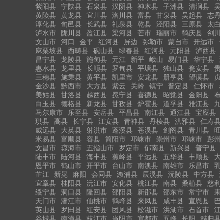
紫阳县
宁陕县
石泉县
汉阴县
神木县
子洲县
清涧县
黄陵县
黄龙县
宜川县
洛川县
富县
甘泉县
吴起县
志
淳化县
旬邑县
长武县
礼泉县
乾县
泾阳县
三原县
太
泸水市
陇川县
盈江县
梁河县
芒市
瑞丽市
鹤庆县
剑
文山市
河口
金平
红河县
屏边
弥勒市
蒙自市
开远市
麻栗坡县
西畴县
砚山县
绿春县
红河县
元阳县
泸西县
昌宁县
龙陵县
施甸县
元江
新平
峨山
易门县
华宁县
惠水县
龙里县
长顺县
罗甸县
平塘县
独山县
瓮安县
三穗县
施秉县
黄平县
凯里市
安龙县
册亨县
望谟县
金沙县
黔西市
大方县
紫云
关岭
镇宁
普定县
仁怀市
美姑县
甘洛县
越西县
冕宁县
喜德县
昭觉县
金阳县
白玉县
德格县
新龙县
甘孜县
炉霍县
道孚县
雅江县
马尔康市
乐至县
安岳县
平昌县
南江县
通江县
宝应县
珙县
高县
长宁县
江安县
青神县
丹棱县
洪雅县
仁寿
威远县
大英县
射洪市
蓬溪县
苍溪县
剑阁县
青川县
米易县
富顺县
容县
简阳市
邛崃市
崇州市
邛崃市
彭
文昌市
琼海市
五指山市
罗定市
郁南县
新兴县
普宁县
陆丰市
陆河县
海丰县
蕉岭县
平远县
五华县
丰顺县
恩平市
鹤山市
开平市
台山市
南澳县
南雄市
乐昌市
芷江
新晃
麻阳
会同县
溆浦县
辰溪县
沅陵县
中方县
宜章县
桂阳县
沅江市
安化县
桃江县
南县
桑植县
慈
绥宁县
洞口县
隆回县
邵阳县
新邵县
邵东市
常宁市
天门市
潜江市
仙桃市
鹤峰县
来凤县
咸丰县
宣恩县
英山县
罗田县
红安县
团风县
松滋市
洪湖市
石首市
谷城县
南漳县
枝江市
当阳市
宜都市
五峰
长阳
秭归